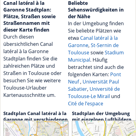
Canal latéral à la
Beliebte
Garonne Stadtplan:
Sehenswürdigkeiten in
Plätze, Straßen sowie
der Nähe
Straßennamen mit
In der Umgebung finden
dieser Karte finden
Sie beliebte Plätzen wie
Durch diesen
etwa
Canal latéral à la
übersichtlichen Canal
Garonne
,
St-Sernin de
latéral à la Garonne
Toulouse
sowie
Stadium
Stadtplan finden Sie die
Municipal
. Häufig
zahlreichen Plätze und
betrachtet sind auch die
Straßen in Toulouse oder
folgenden Karten:
Pont
besuchen Sie wie weitere
Neuf
,
Universität Paul
Toulouse-Urlauber
Sabatier
,
Université de
Kartenausschnitte um.
Toulouse-Le Mirail
und
Cité de l’espace
Stadtplan Canal latéral à la
Stadtplan der Umgebung
Garonne mit verschiedenen
mit einzelnen Luftbildern
Detailstufen