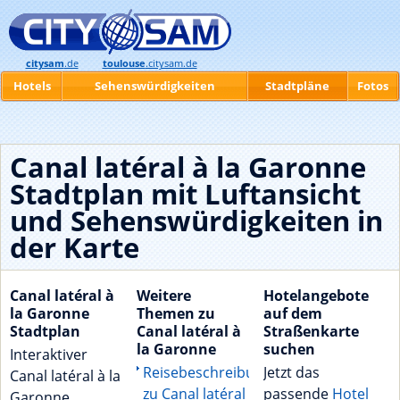
citysam
.de
toulouse
.citysam.de
Hotels
Sehenswürdigkeiten
Stadtpläne
Fotos
Canal latéral à la Garonne
Stadtplan mit Luftansicht
und Sehenswürdigkeiten in
der Karte
Canal latéral à
Weitere
Hotelangebote
la Garonne
Themen zu
auf dem
Stadtplan
Canal latéral à
Straßenkarte
la Garonne
suchen
Interaktiver
Reisebeschreibungen
Jetzt das
Canal latéral à la
zu Canal latéral
passende
Hotel
Garonne