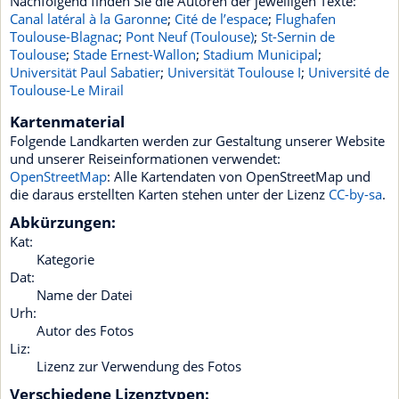
Nachfolgend finden Sie die Autoren der jeweiligen Texte:
Canal latéral à la Garonne
;
Cité de l’espace
;
Flughafen
Toulouse-Blagnac
;
Pont Neuf (Toulouse)
;
St-Sernin de
Toulouse
;
Stade Ernest-Wallon
;
Stadium Municipal
;
Universität Paul Sabatier
;
Universität Toulouse I
;
Université de
Toulouse-Le Mirail
Kartenmaterial
Folgende Landkarten werden zur Gestaltung unserer Website
und unserer Reiseinformationen verwendet:
OpenStreetMap
: Alle Kartendaten von OpenStreetMap und
die daraus erstellten Karten stehen unter der Lizenz
CC-by-sa
.
Abkürzungen:
Kat:
Kategorie
Dat:
Name der Datei
Urh:
Autor des Fotos
Liz:
Lizenz zur Verwendung des Fotos
Verschiedene Lizenztypen: