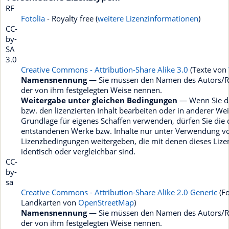
RF
Fotolia
- Royalty free (
weitere Lizenzinformationen
)
CC-
by-
SA
3.0
Creative Commons - Attribution-Share Alike 3.0
(Texte von
Namensnennung
— Sie müssen den Namen des Autors/Re
der von ihm festgelegten Weise nennen.
Weitergabe unter gleichen Bedingungen
— Wenn Sie da
bzw. den lizenzierten Inhalt bearbeiten oder in anderer We
Grundlage für eigenes Schaffen verwenden, dürfen Sie die
entstandenen Werke bzw. Inhalte nur unter Verwendung v
Lizenzbedingungen weitergeben, die mit denen dieses Lize
identisch oder vergleichbar sind.
CC-
by-
sa
Creative Commons - Attribution-Share Alike 2.0 Generic
(F
Landkarten von
OpenStreetMap
)
Namensnennung
— Sie müssen den Namen des Autors/Re
der von ihm festgelegten Weise nennen.