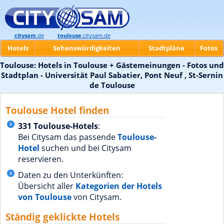
citysam
.de
toulouse
.citysam.de
Hotels
Sehenswürdigkeiten
Stadtpläne
Fotos
Toulouse: Hotels in Toulouse + Gästemeinungen - Fotos und
Stadtplan - Universität Paul Sabatier, Pont Neuf , St-Sernin
de Toulouse
Toulouse Hotel finden
331 Toulouse-Hotels
:
Bei Citysam das passende
Toulouse-
Hotel
suchen und bei Citysam
reservieren.
Daten zu den Unterkünften:
Übersicht aller
Kategorien der Hotels
von Toulouse
von Citysam.
Ständig geklickte Hotels