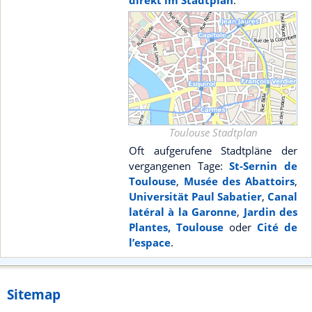
direkt im Stadtplan
.
Toulouse Stadtplan
Oft aufgerufene Stadtpläne der
vergangenen Tage:
St-Sernin de
Toulouse
,
Musée des Abattoirs
,
Universität Paul Sabatier
,
Canal
latéral à la Garonne
,
Jardin des
Plantes, Toulouse
oder
Cité de
l’espace
.
Sitemap