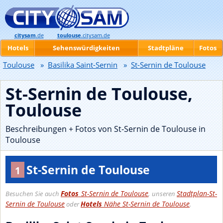
citysam
.de
toulouse
.citysam.de
Hotels
Sehenswürdigkeiten
Stadtpläne
Fotos
Toulouse
»
Basilika Saint-Sernin
»
St-Sernin de Toulouse
St-Sernin de Toulouse,
Toulouse
Beschreibungen + Fotos von St-Sernin de Toulouse in
Toulouse
St-Sernin de Toulouse
1
Fotos
St-Sernin de Toulouse
Stadtplan-St-
Besuchen Sie auch
, unseren
Sernin de Toulouse
Hotels
Nähe St-Sernin de Toulouse
oder
.