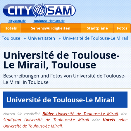
citysam
.de
toulouse
.citysam.de
Hotels
Sehenswürdigkeiten
Stadtpläne
Fotos
Toulouse
»
Universitäten
»
Université de Toulouse-Le Mirail
Université de Toulouse-
Le Mirail, Toulouse
Beschreibungen und Fotos von Université de Toulouse-
Le Mirail in Toulouse
Université de Toulouse-Le Mirail
Bilder
Université de Toulouse-Le Mirail
Nutzen Sie zusätzlich
, den
Stadtplan Université de Toulouse-Le Mirail
Hotels
nähe
oder
Université de Toulouse-Le Mirail
.